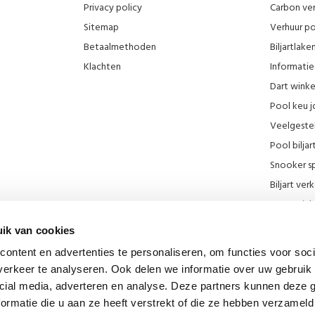
Privacy policy
Carbon ver
Sitemap
Verhuur po
Betaalmethoden
Biljartlak
Klachten
Informatie 
Dart wink
Pool keu j
Veelgeste
Pool biljar
Snooker sp
Biljart ve
Onze wink
KNBB kort
ik van cookies
Promotie F
ontent en advertenties te personaliseren, om functies voor soci
Blog
erkeer te analyseren. Ook delen we informatie over uw gebruik 
Biljart mu
cial media, adverteren en analyse. Deze partners kunnen deze
Diverse lin
ormatie die u aan ze heeft verstrekt of die ze hebben verzameld