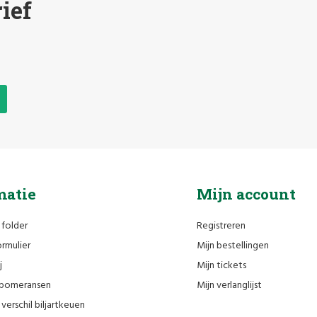
ief
matie
Mijn account
 folder
Registreren
rmulier
Mijn bestellingen
j
Mijn tickets
n pomeransen
Mijn verlanglijst
verschil biljartkeuen