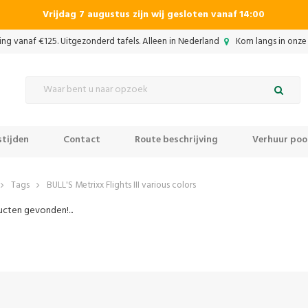
Vrijdag 7 augustus zijn wij gesloten vanaf 14:00
ing vanaf €125. Uitgezonderd tafels. Alleen in Nederland
Kom langs in onze 
tijden
Contact
Route beschrijving
Verhuur pool
Tags
BULL'S Metrixx Flights III various colors
cten gevonden!...