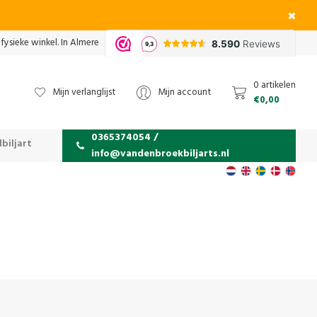
fysieke winkel. In Almere
0 artikelen
Mijn verlanglijst
Mijn account
€0,00
0365374054 /
biljart
info@vandenbroekbiljarts.nl