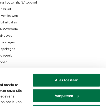
sus houten shaft/ topeind
olbiljart
en vernieuwen
biljartballen
el/showroom
oint type
lde vragen
t spelregels
elregels
rkopen
el
ing
Alles toestaan
ilmpjes Van den Broek Biljarts
al media te
van onze site
seum
Aanpassen
 gegevens
ks
 op basis van