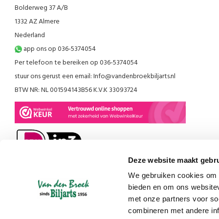
Bolderweg 37 A/B
1332 AZ Almere
Nederland
app ons op 036-5374054
Per telefoon te bereiken op 036-5374054
stuur ons gerust een email:
Info@vandenbroekbiljarts.nl
BTW NR: NL 001594143B56 K.V.K 33093724
Deze website maakt gebru
We gebruiken cookies om c
bieden en om ons websitev
met onze partners voor so
combineren met andere inf