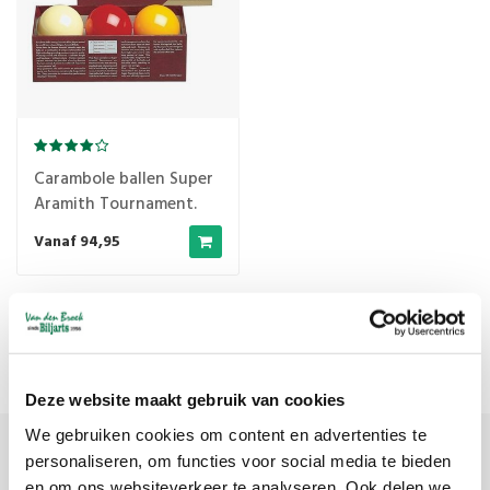
Carambole ballen Super
Aramith Tournament.
Vanaf 94,95
Meest bekeken
1
Deze website maakt gebruik van cookies
We gebruiken cookies om content en advertenties te
personaliseren, om functies voor social media te bieden
Meld je aan voor onze nieuwsbrief
en om ons websiteverkeer te analyseren. Ook delen we