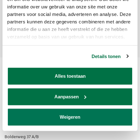
informatie over uw gebruik van onze site met onze
Ontvang de laatste updates, nieuws en aanbiedingen via email
partners voor social media, adverteren en analyse. Deze
partners kunnen deze gegevens combineren met andere
informatie die u aan ze heeft verstrekt of die ze hebben
Abonneer
verzameld op basis van uw gebruik van hun services.
Details tonen
Alles toestaan
Aanpassen
Van den Broek Biljarts staat voor kwaliteit, vakmanschap en service.
Weigeren
Van den Broek Biljarts
Bolderweg 37 A/B