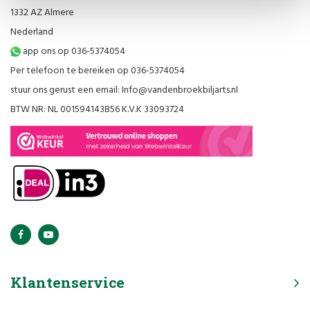
1332 AZ Almere
Nederland
app ons op 036-5374054
Per telefoon te bereiken op 036-5374054
stuur ons gerust een email:
Info@vandenbroekbiljarts.nl
BTW NR: NL 001594143B56 K.V.K 33093724
Klantenservice