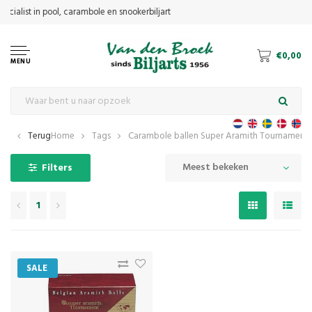
€0,00
MENU
Terug
Home
Tags
Carambole ballen Super Aramith Tournament.
Meest bekeken
Filters
1
SALE