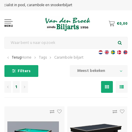
€0,00
MENU
Terug
Home
Tags
Carambole biljart
Meest bekeken
Filters
1