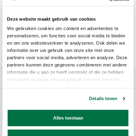
Buffalo Brussel
biljarttafel 230 zwart
€5.197,50
Deze website maakt gebruik van cookies
We gebruiken cookies om content en advertenties te
personaliseren, om functies voor social media te bieden
en om ons websiteverkeer te analyseren. Ook delen we
Meest bekeken
1
informatie over uw gebruik van onze site met onze
partners voor social media, adverteren en analyse. Deze
partners kunnen deze gegevens combineren met andere
informatie die u aan ze heeft verstrekt of die ze hebben
verzameld op basis van uw gebruik van hun services.
Meld je aan voor onze nieuwsbrief
Ontvang de laatste updates, nieuws en aanbiedingen via email
Details tonen
Alles toestaan
Abonneer