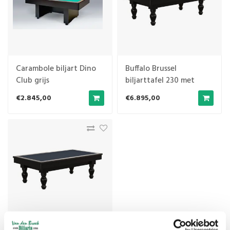
Carambole biljart Dino
Buffalo Brussel
Club grijs
biljarttafel 230 met
verwarming
€2.845,00
€6.895,00