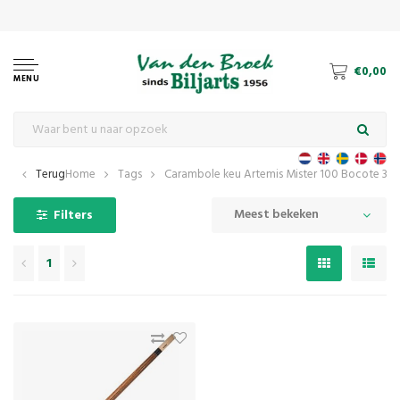
Dé 
€0,00
MENU
Terug
Home
Tags
Carambole keu Artemis Mister 100 Bocote 3D 
Meest bekeken
Filters
1