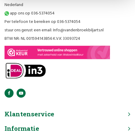
Nederland
app ons op 036-5374054
Per telefoon te bereiken op 036-5374054
stuur ons gerust een email:
Info@vandenbroekbiljarts.nl
BTW NR: NL 001594143B56 K.V.K 33093724
Klantenservice
Informatie