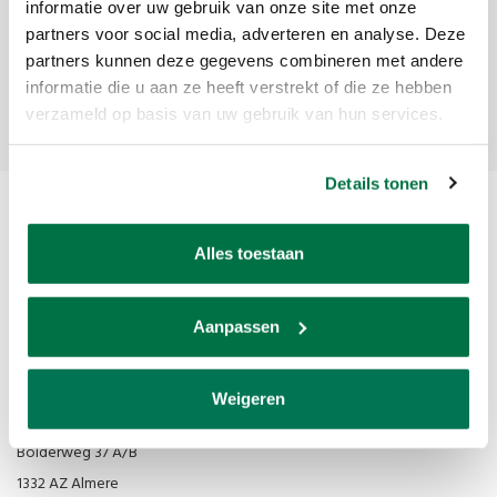
Ontvang de laatste updates, nieuws en aanbiedingen via email
informatie over uw gebruik van onze site met onze
partners voor social media, adverteren en analyse. Deze
partners kunnen deze gegevens combineren met andere
informatie die u aan ze heeft verstrekt of die ze hebben
Abonneer
verzameld op basis van uw gebruik van hun services.
Details tonen
Alles toestaan
Aanpassen
Van den Broek Biljarts staat voor kwaliteit, vakmanschap en service.
Weigeren
Van den Broek Biljarts
Bolderweg 37 A/B
1332 AZ Almere