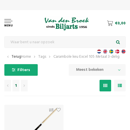
Dé 
€0,00
MENU
Terug
Home
Tags
Carambole keu Excel 105 Metaal 3-delig
Meest bekeken
Filters
1