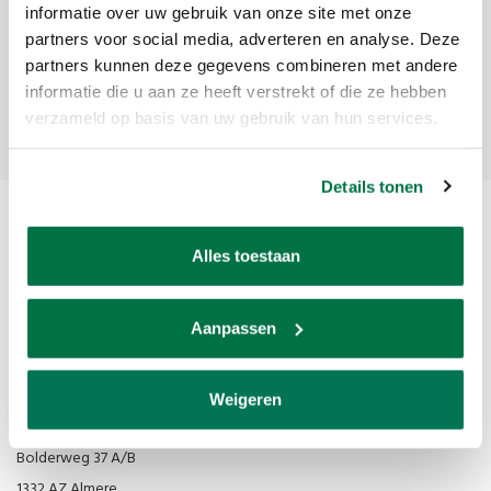
Ontvang de laatste updates, nieuws en aanbiedingen via email
informatie over uw gebruik van onze site met onze
partners voor social media, adverteren en analyse. Deze
partners kunnen deze gegevens combineren met andere
informatie die u aan ze heeft verstrekt of die ze hebben
Abonneer
verzameld op basis van uw gebruik van hun services.
Details tonen
Alles toestaan
Aanpassen
Van den Broek Biljarts staat voor kwaliteit, vakmanschap en service.
Weigeren
Van den Broek Biljarts
Bolderweg 37 A/B
1332 AZ Almere