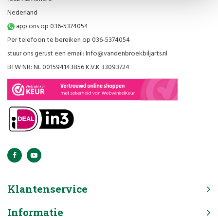
Nederland
app ons op 036-5374054
Per telefoon te bereiken op 036-5374054
stuur ons gerust een email:
Info@vandenbroekbiljarts.nl
BTW NR: NL 001594143B56 K.V.K 33093724
Klantenservice
Informatie