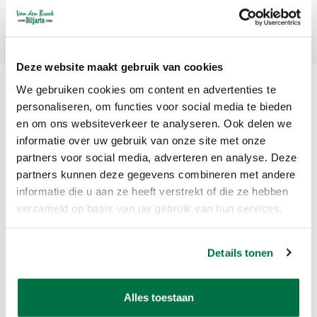
Abonneer
Deze website maakt gebruik van cookies
We gebruiken cookies om content en advertenties te
personaliseren, om functies voor social media te bieden
en om ons websiteverkeer te analyseren. Ook delen we
informatie over uw gebruik van onze site met onze
partners voor social media, adverteren en analyse. Deze
partners kunnen deze gegevens combineren met andere
Van den Broek Biljarts staat voor kwaliteit, vakmanschap en service.
informatie die u aan ze heeft verstrekt of die ze hebben
verzameld op basis van uw gebruik van hun services.
Van den Broek Biljarts
Bolderweg 37 A/B
Details tonen
1332 AZ Almere
Nederland
Alles toestaan
app ons op 036-5374054