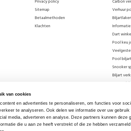
Privacy policy
Carbon ver
Sitemap
Verhuur po
Betaalmethoden
Biljartlak
Klachten
Informatie 
Dart wink
Pool keu j
Veelgeste
Pool biljar
Snooker sp
Biljart ve
Onze wink
KNBB kort
ik van cookies
Promotie F
ontent en advertenties te personaliseren, om functies voor soci
Blog
erkeer te analyseren. Ook delen we informatie over uw gebruik 
Biljart mu
cial media, adverteren en analyse. Deze partners kunnen deze
Diverse lin
ormatie die u aan ze heeft verstrekt of die ze hebben verzameld