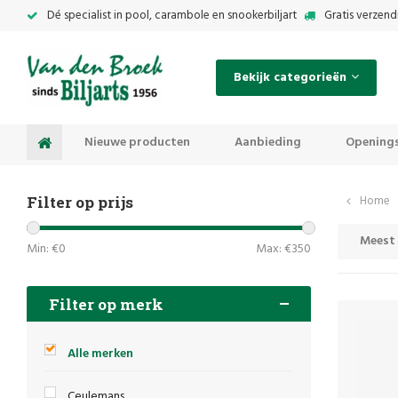
Dé specialist in pool, carambole en snookerbiljart
Gratis verzend
Bekijk categorieën
Nieuwe producten
Aanbieding
Openings
Filter op prijs
Home
Meest
Min: €
0
Max: €
350
Filter op merk
Alle merken
Ceulemans