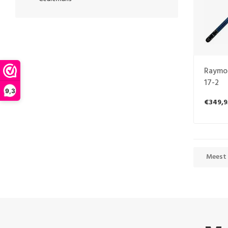
Raymo
17-2
9,3
€349,9
Meest