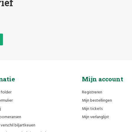
ief
matie
Mijn account
 folder
Registreren
rmulier
Mijn bestellingen
j
Mijn tickets
n pomeransen
Mijn verlanglijst
verschil biljartkeuen