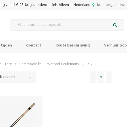
ing vanaf €125. Uitgezonderd tafels. Alleen in Nederland
Kom langs in onze 
tijden
Contact
Route beschrijving
Verhuur pool
Tags
Carambole keu Raymond Ceulemans HQ-17-2
 bekeken
1