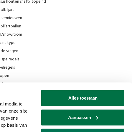
sus houten shaft/ topeind
olbiljart
en vernieuwen
biljartballen
el/showroom
oint type
lde vragen
t spelregels
elregels
rkopen
el
ing
Alles toestaan
ilmpjes Van den Broek Biljarts
al media te
van onze site
seum
Aanpassen
 gegevens
ks
 op basis van