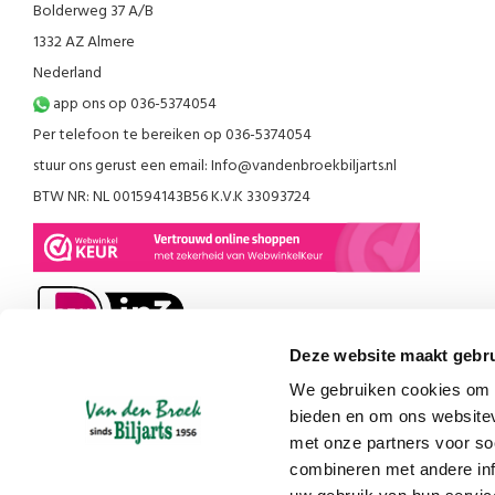
Bolderweg 37 A/B
1332 AZ Almere
Nederland
app ons op 036-5374054
Per telefoon te bereiken op 036-5374054
stuur ons gerust een email:
Info@vandenbroekbiljarts.nl
BTW NR: NL 001594143B56 K.V.K 33093724
Deze website maakt gebru
We gebruiken cookies om c
bieden en om ons websitev
met onze partners voor so
combineren met andere inf