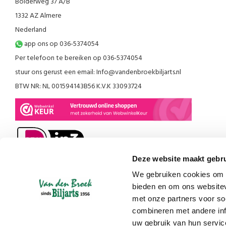
Bolderweg 37 A/B
1332 AZ Almere
Nederland
app ons op 036-5374054
Per telefoon te bereiken op 036-5374054
stuur ons gerust een email:
Info@vandenbroekbiljarts.nl
BTW NR: NL 001594143B56 K.V.K 33093724
Deze website maakt gebru
We gebruiken cookies om c
bieden en om ons websitev
met onze partners voor so
combineren met andere inf
uw gebruik van hun servic