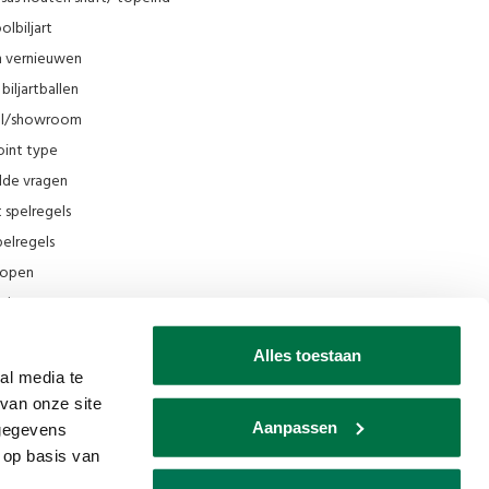
olbiljart
en vernieuwen
biljartballen
el/showroom
oint type
lde vragen
t spelregels
elregels
rkopen
el
ing
Alles toestaan
ilmpjes Van den Broek Biljarts
al media te
van onze site
seum
Aanpassen
 gegevens
ks
 op basis van