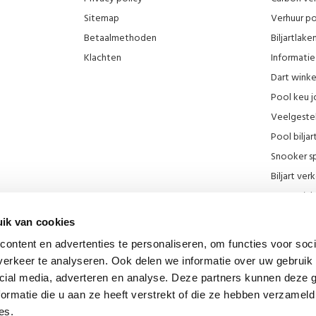
Sitemap
Verhuur po
Betaalmethoden
Biljartlak
Klachten
Informatie 
Dart wink
Pool keu j
Veelgeste
Pool biljar
Snooker sp
Biljart ve
Onze wink
KNBB kort
ik van cookies
Promotie F
ontent en advertenties te personaliseren, om functies voor soci
Blog
erkeer te analyseren. Ook delen we informatie over uw gebruik 
Biljart mu
cial media, adverteren en analyse. Deze partners kunnen deze
Diverse lin
ormatie die u aan ze heeft verstrekt of die ze hebben verzameld
es.