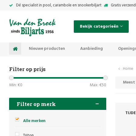
Dé specialist in pool, carambole en snookerbiljart
Gratis verzend
Bekijk categorieën
Nieuwe producten
Aanbieding
Openings
Filter op prijs
Home
Meest
Min: €
0
Max: €
50
Filter op merk
TIJD
Alle merken
Triton