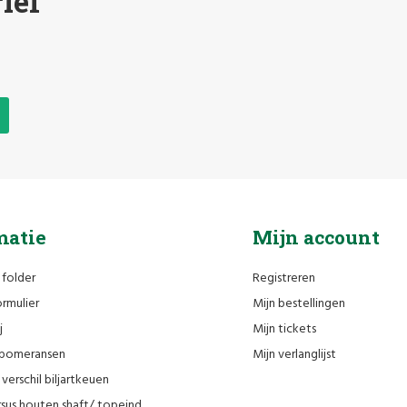
ief
matie
Mijn account
 folder
Registreren
rmulier
Mijn bestellingen
j
Mijn tickets
n pomeransen
Mijn verlanglijst
verschil biljartkeuen
sus houten shaft/ topeind