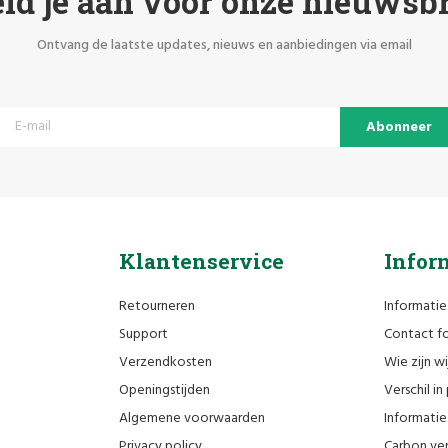
ld je aan voor onze nieuwsbr
Ontvang de laatste updates, nieuws en aanbiedingen via email
Abonneer
Klantenservice
Infor
Retourneren
Informatie
Support
Contact fo
Verzendkosten
Wie zijn wi
Openingstijden
Verschil i
Algemene voorwaarden
Informatie 
Privacy policy
Carbon ver