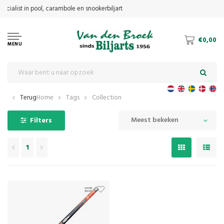
€0,00
MENU
Terug
Home
Tags
Collection
Meest bekeken
Filters
1