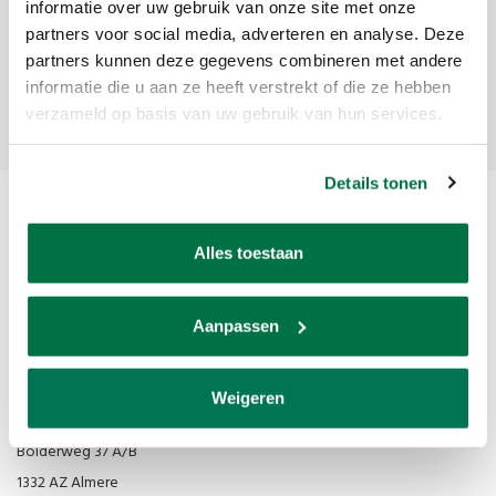
Ontvang de laatste updates, nieuws en aanbiedingen via email
informatie over uw gebruik van onze site met onze
partners voor social media, adverteren en analyse. Deze
partners kunnen deze gegevens combineren met andere
informatie die u aan ze heeft verstrekt of die ze hebben
Abonneer
verzameld op basis van uw gebruik van hun services.
Details tonen
Alles toestaan
Aanpassen
Van den Broek Biljarts staat voor kwaliteit, vakmanschap en service.
Weigeren
Van den Broek Biljarts
Bolderweg 37 A/B
1332 AZ Almere