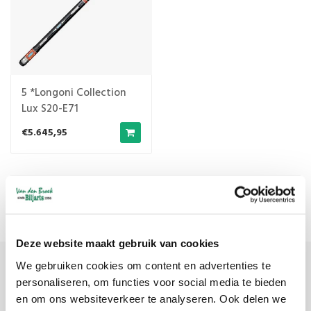
5 *Longoni Collection
Lux S20-E71
€5.645,95
Meest bekeken
1
Deze website maakt gebruik van cookies
We gebruiken cookies om content en advertenties te
Meld je aan voor onze nieuwsbrief
personaliseren, om functies voor social media te bieden
en om ons websiteverkeer te analyseren. Ook delen we