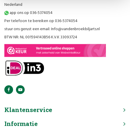
Nederland
app ons op 036-5374054
Per telefoon te bereiken op 036-5374054
stuur ons gerust een email:
Info@vandenbroekbiljarts.nl
BTW NR: NL 001594143B56 K.V.K 33093724
Klantenservice
Informatie