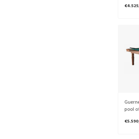
€4.525
Guerne
pool o
€5.590