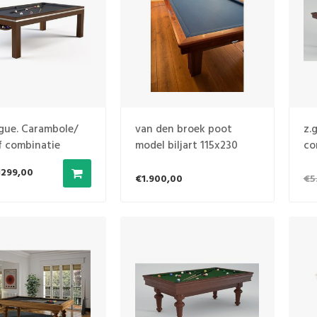
ue. Carambole/
van den broek poot
z.g
f combinatie
model biljart 115x230
co
en
1299,00
€1.900,00
€5