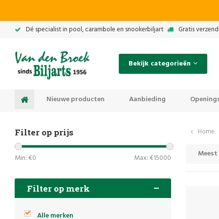
Dé specialist in pool, carambole en snookerbiljart
Gratis verzend
Bekijk categorieën
Nieuwe producten
Aanbieding
Openings
Filter op prijs
Home
Meest
Min: €
0
Max: €
15000
Filter op merk
Alle merken