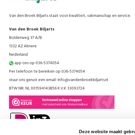
Van den Broek Biljarts staat voor kwaliteit, vakmanschap en service.
Van den Broek Biljarts
Bolderweg 37 A/B
1332 AZ Almere
Nederland
app ons op 036-5374054
Per telefoon te bereiken op 036-5374054
stuur ons gerust een email:
Info@vandenbroekbiljarts.nl
BTW NR: NL 001594143B56 K.V.K 33093724
Deze website maakt gebru