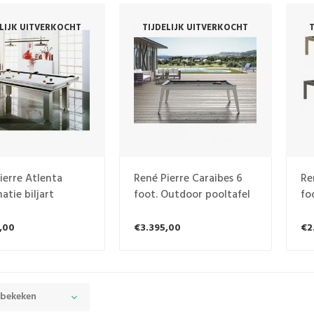
ELIJK UITVERKOCHT
TIJDELIJK UITVERKOCHT
T
ierre Atlenta
René Pierre Caraibes 6
Re
atie biljart
foot. Outdoor pooltafel
fo
,00
€3.395,00
€2
 bekeken