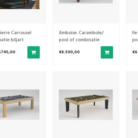
ierre Carrousel
Amboise. Carambole/
Il
atie biljart
pool of combinatie
po
5745,00
€6.590,00
€6