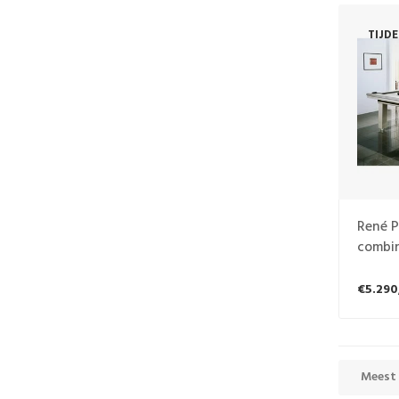
TIJD
René P
combin
€5.290
Meest