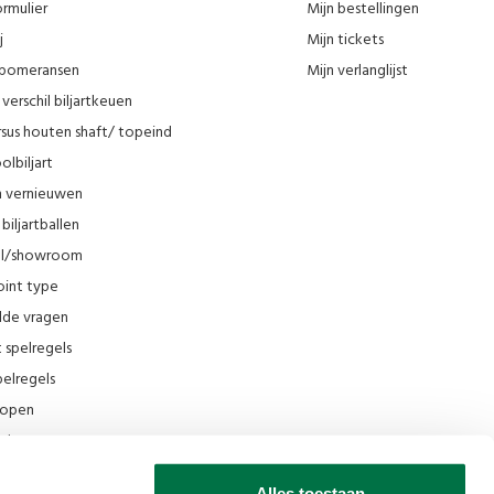
rmulier
Mijn bestellingen
j
Mijn tickets
n pomeransen
Mijn verlanglijst
verschil biljartkeuen
sus houten shaft/ topeind
olbiljart
en vernieuwen
biljartballen
el/showroom
oint type
lde vragen
t spelregels
elregels
rkopen
el
ing
Alles toestaan