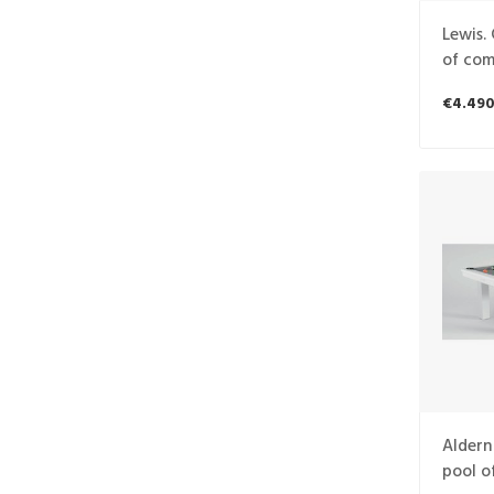
Lewis.
of com
€4.490
Aldern
pool o