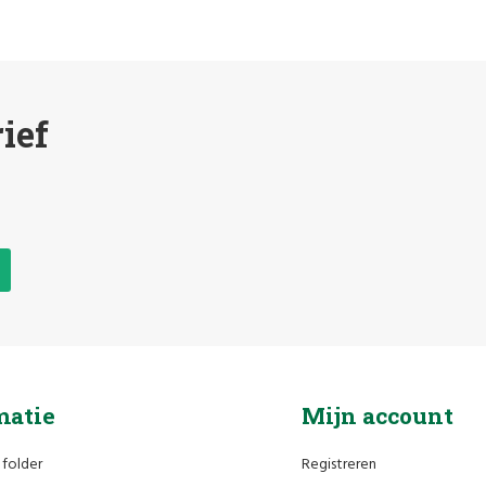
ief
matie
Mijn account
 folder
Registreren