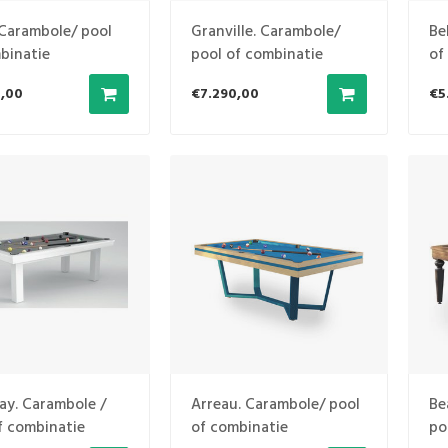
 Carambole/ pool
Granville. Carambole/
Be
binatie
pool of combinatie
of
,00
€7.290,00
€5
ay. Carambole /
Arreau. Carambole/ pool
Be
f combinatie
of combinatie
po