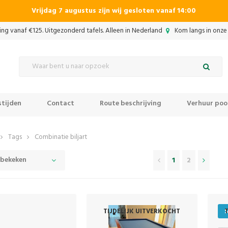
Vrijdag 7 augustus zijn wij gesloten vanaf 14:00
ing vanaf €125. Uitgezonderd tafels. Alleen in Nederland
Kom langs in onze 
tijden
Contact
Route beschrijving
Verhuur pool
Tags
Combinatie biljart
 bekeken
1
2
TIJDELIJK UITVERKOCHT
S
T