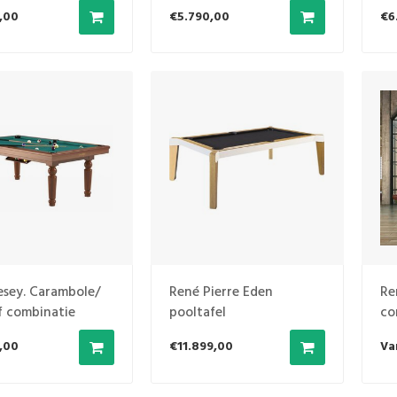
,00
€5.790,00
€6
sey. Carambole/
René Pierre Eden
Re
f combinatie
pooltafel
co
,00
€11.899,00
Va