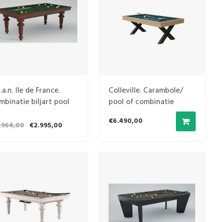
.a.n. Ile de France.
Colleville. Carambole/
mbinatie biljart pool
pool of combinatie
 carambole 105 x 210
€6.490,00
.964,00
€2.995,00