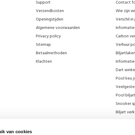
Support
Contact fo
Verzendkosten
Wie zijn wi
Openingstijden
Verschil i
Algemene voorwaarden
Informatie 
Privacy policy
Carbon ver
Sitemap
Verhuur po
Betaalmethoden
Biljartlak
Klachten
Informatie 
Dart wink
Pool keu j
Veelgeste
Pool biljar
Snooker sp
Biljart ve
Onze wink
KNBB kort
ik van cookies