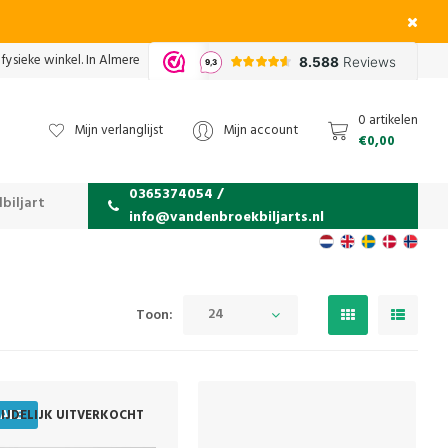
fysieke winkel. In Almere
0 artikelen
Mijn verlanglijst
Mijn account
€0,00
0365374054 /
biljart
info@vandenbroekbiljarts.nl
24
Toon:
ALE
IJDELIJK UITVERKOCHT