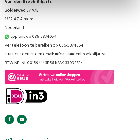
Van den Broek Biljarts
Bolderweg 37 A/B
1332 AZ Almere
Nederland
app ons op 036-5374054
Per telefoon te bereiken op 036-5374054
stuur ons gerust een email:
Info@vandenbroekbiljarts.nl
BTW NR: NL 001594143B56 K.V.K 33093724