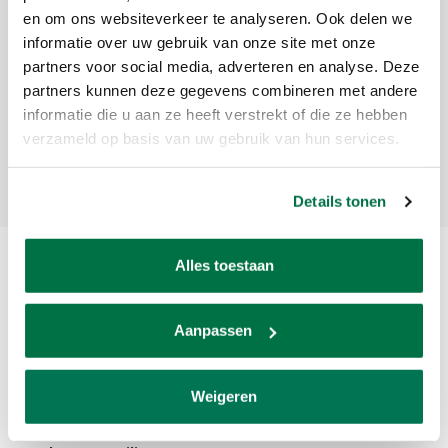
en om ons websiteverkeer te analyseren. Ook delen we
Meld je aan voor onze nieuwsbrief
informatie over uw gebruik van onze site met onze
partners voor social media, adverteren en analyse. Deze
Ontvang de laatste updates, nieuws en aanbiedingen via email
partners kunnen deze gegevens combineren met andere
informatie die u aan ze heeft verstrekt of die ze hebben
verzameld op basis van uw gebruik van hun services.
Abonneer
Details tonen
Alles toestaan
Aanpassen
Weigeren
Van den Broek Biljarts staat voor kwaliteit, vakmanschap en service.