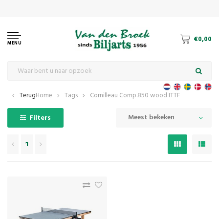
€0,00
MENU
Terug
Home
Tags
Cornilleau Comp.850 wood ITTF
Meest bekeken
Filters
1