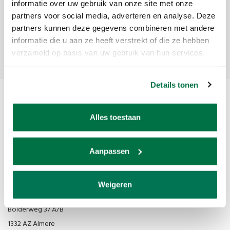
Ontvang de laatste updates, nieuws en aanbiedingen via email
informatie over uw gebruik van onze site met onze
partners voor social media, adverteren en analyse. Deze
partners kunnen deze gegevens combineren met andere
informatie die u aan ze heeft verstrekt of die ze hebben
Abonneer
verzameld op basis van uw gebruik van hun services.
Details tonen
Alles toestaan
Aanpassen
Van den Broek Biljarts staat voor kwaliteit, vakmanschap en service.
Weigeren
Van den Broek Biljarts
Bolderweg 37 A/B
1332 AZ Almere