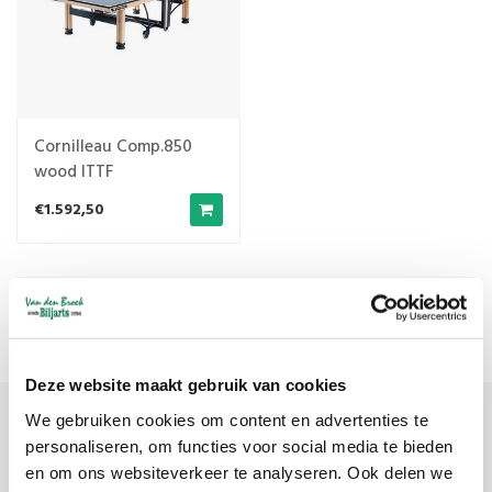
Cornilleau Comp.850
wood ITTF
€1.592,50
Meest bekeken
1
Deze website maakt gebruik van cookies
We gebruiken cookies om content en advertenties te
Meld je aan voor onze nieuwsbrief
personaliseren, om functies voor social media te bieden
en om ons websiteverkeer te analyseren. Ook delen we