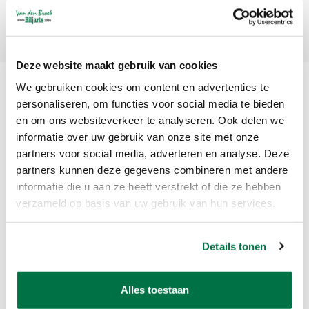
Abonneer
Deze website maakt gebruik van cookies
We gebruiken cookies om content en advertenties te
personaliseren, om functies voor social media te bieden
en om ons websiteverkeer te analyseren. Ook delen we
informatie over uw gebruik van onze site met onze
partners voor social media, adverteren en analyse. Deze
partners kunnen deze gegevens combineren met andere
Van den Broek Biljarts staat voor kwaliteit, vakmanschap en service.
informatie die u aan ze heeft verstrekt of die ze hebben
verzameld op basis van uw gebruik van hun services.
Van den Broek Biljarts
Bolderweg 37 A/B
Details tonen
1332 AZ Almere
Nederland
Alles toestaan
app ons op 036-5374054