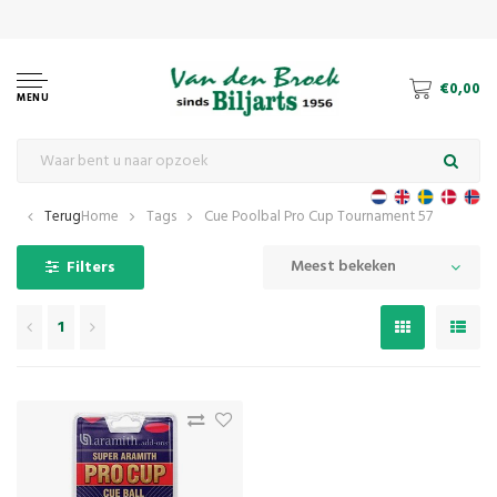
le en snookerbiljart
€0,00
MENU
Terug
Home
Tags
Cue Poolbal Pro Cup Tournament 57
Meest bekeken
Filters
1