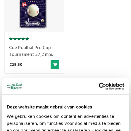
Cue Poolbal Pro Cup
Tournament 57,2 mm.
€29,50
Meest bekeken
1
Deze website maakt gebruik van cookies
We gebruiken cookies om content en advertenties te
personaliseren, om functies voor social media te bieden
Meld je aan voor onze nieuwsbrief
en om ons websiteverkeer te analyseren. Ook delen we