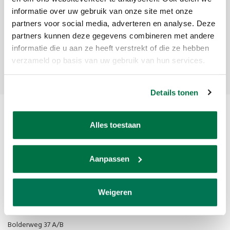
informatie over uw gebruik van onze site met onze
Ontvang de laatste updates, nieuws en aanbiedingen via email
partners voor social media, adverteren en analyse. Deze
partners kunnen deze gegevens combineren met andere
informatie die u aan ze heeft verstrekt of die ze hebben
Abonneer
verzameld op basis van uw gebruik van hun services.
Details tonen
Alles toestaan
Aanpassen
Van den Broek Biljarts staat voor kwaliteit, vakmanschap en service.
Weigeren
Van den Broek Biljarts
Bolderweg 37 A/B