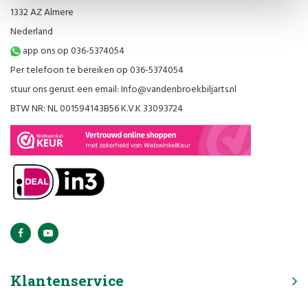
1332 AZ Almere
Nederland
app ons op 036-5374054
Per telefoon te bereiken op 036-5374054
stuur ons gerust een email:
Info@vandenbroekbiljarts.nl
BTW NR: NL 001594143B56 K.V.K 33093724
Klantenservice