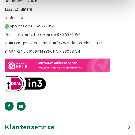
Bolderweg 37 A/B
1332 AZ Almere
Nederland
app ons op 036-5374054
Per telefoon te bereiken op 036-5374054
stuur ons gerust een email:
Info@vandenbroekbiljarts.nl
BTW NR: NL 001594143B56 K.V.K 33093724
Klantenservice