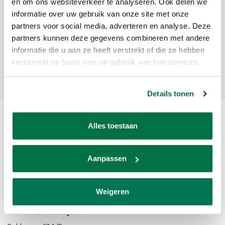
Meld je aan voor onze nieuwsbrief
en om ons websiteverkeer te analyseren. Ook delen we
informatie over uw gebruik van onze site met onze
Ontvang de laatste updates, nieuws en aanbiedingen via email
partners voor social media, adverteren en analyse. Deze
partners kunnen deze gegevens combineren met andere
informatie die u aan ze heeft verstrekt of die ze hebben
verzameld op basis van uw gebruik van hun services.
Abonneer
Details tonen
Alles toestaan
Aanpassen
Van den Broek Biljarts staat voor kwaliteit, vakmanschap en service.
Weigeren
Van den Broek Biljarts