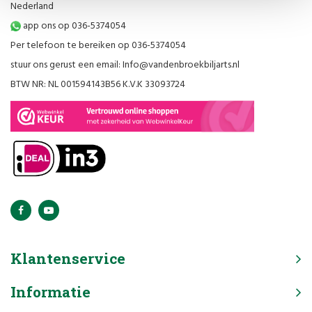
Nederland
app ons op 036-5374054
Per telefoon te bereiken op 036-5374054
stuur ons gerust een email:
Info@vandenbroekbiljarts.nl
BTW NR: NL 001594143B56 K.V.K 33093724
Klantenservice
Informatie