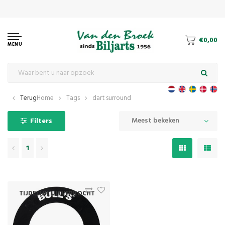
€0,00
MENU
Terug
Home
Tags
dart surround
Meest bekeken
Filters
1
TIJDELIJK UITVERKOCHT