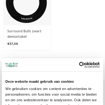
Surround Bulls zwart
demontabel
€37,50
Meest bekeken
1
Deze website maakt gebruik van cookies
We gebruiken cookies om content en advertenties te
Meld je aan voor onze nieuwsbrief
personaliseren, om functies voor social media te bieden
en om ons websiteverkeer te analyseren. Ook delen we
Ontvang de laatste updates, nieuws en aanbiedingen via email