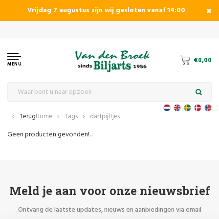
Vrijdag 7 augustus zijn wij gesloten vanaf 14:00
Dé specialist in pool, carambole
€0,00
MENU
Terug
Home
Tags
dartpijltjes
Geen producten gevonden!...
Meld je aan voor onze nieuwsbrief
Ontvang de laatste updates, nieuws en aanbiedingen via email