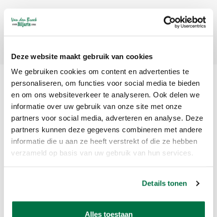
Abonneer
Deze website maakt gebruik van cookies
We gebruiken cookies om content en advertenties te
personaliseren, om functies voor social media te bieden
en om ons websiteverkeer te analyseren. Ook delen we
informatie over uw gebruik van onze site met onze
partners voor social media, adverteren en analyse. Deze
partners kunnen deze gegevens combineren met andere
informatie die u aan ze heeft verstrekt of die ze hebben
Van den Broek Biljarts staat voor kwaliteit, vakmanschap en service.
verzameld op basis van uw gebruik van hun services.
Van den Broek Biljarts
Details tonen
Bolderweg 37 A/B
1332 AZ Almere
Nederland
Alles toestaan