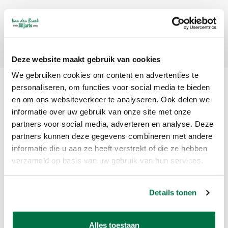
Abonneer
Deze website maakt gebruik van cookies
We gebruiken cookies om content en advertenties te
personaliseren, om functies voor social media te bieden
en om ons websiteverkeer te analyseren. Ook delen we
informatie over uw gebruik van onze site met onze
partners voor social media, adverteren en analyse. Deze
partners kunnen deze gegevens combineren met andere
informatie die u aan ze heeft verstrekt of die ze hebben
Van den Broek Biljarts staat voor kwaliteit, vakmanschap en service.
verzameld op basis van uw gebruik van hun services.
Van den Broek Biljarts
Details tonen
Bolderweg 37 A/B
1332 AZ Almere
Nederland
Alles toestaan