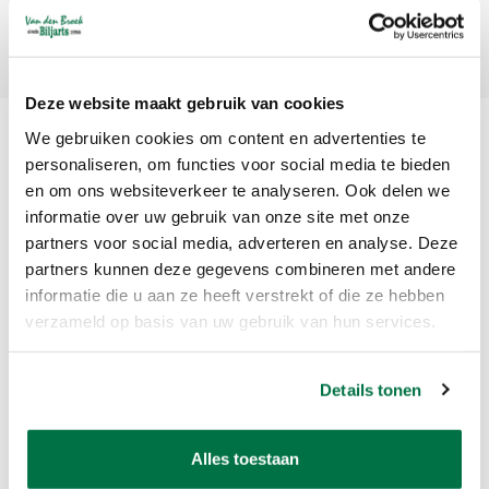
Abonneer
Deze website maakt gebruik van cookies
We gebruiken cookies om content en advertenties te
personaliseren, om functies voor social media te bieden
en om ons websiteverkeer te analyseren. Ook delen we
informatie over uw gebruik van onze site met onze
partners voor social media, adverteren en analyse. Deze
partners kunnen deze gegevens combineren met andere
Van den Broek Biljarts staat voor kwaliteit, vakmanschap en service.
informatie die u aan ze heeft verstrekt of die ze hebben
verzameld op basis van uw gebruik van hun services.
Van den Broek Biljarts
Bolderweg 37 A/B
Details tonen
1332 AZ Almere
Nederland
Alles toestaan
app ons op 036-5374054