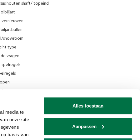
sus houten shaft/ topeind
olbiljart
en vernieuwen
biljartballen
el/showroom
oint type
lde vragen
t spelregels
elregels
rkopen
el
ing
Alles toestaan
ilmpjes Van den Broek Biljarts
al media te
van onze site
seum
Aanpassen
 gegevens
ks
 op basis van