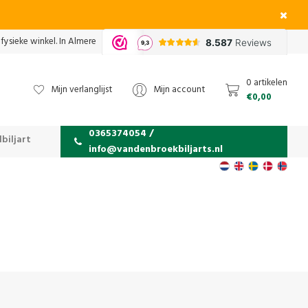
fysieke winkel. In Almere
0 artikelen
Mijn verlanglijst
Mijn account
€0,00
0365374054 /
biljart
info@vandenbroekbiljarts.nl