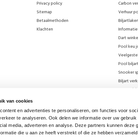
Privacy policy
Carbon ver
Sitemap
Verhuur po
Betaalmethoden
Biljartlak
Klachten
Informatie 
Dart wink
Pool keu j
Veelgeste
Pool biljar
Snooker sp
Biljart ve
Onze wink
KNBB kort
ik van cookies
Promotie F
ontent en advertenties te personaliseren, om functies voor soci
Blog
erkeer te analyseren. Ook delen we informatie over uw gebruik 
Biljart mu
cial media, adverteren en analyse. Deze partners kunnen deze
Diverse lin
ormatie die u aan ze heeft verstrekt of die ze hebben verzameld