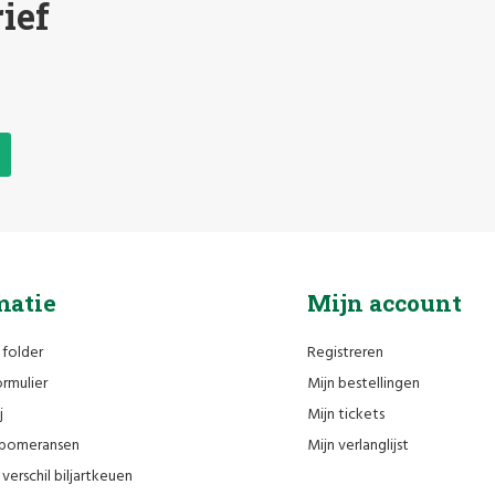
ief
matie
Mijn account
 folder
Registreren
rmulier
Mijn bestellingen
j
Mijn tickets
n pomeransen
Mijn verlanglijst
verschil biljartkeuen