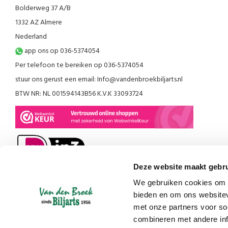
Bolderweg 37 A/B
1332 AZ Almere
Nederland
app ons op 036-5374054
Per telefoon te bereiken op 036-5374054
stuur ons gerust een email:
Info@vandenbroekbiljarts.nl
BTW NR: NL 001594143B56 K.V.K 33093724
Deze website maakt gebru
We gebruiken cookies om c
bieden en om ons websitev
met onze partners voor so
combineren met andere inf