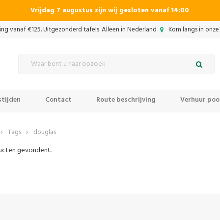
Vrijdag 7 augustus zijn wij gesloten vanaf 14:00
ing vanaf €125. Uitgezonderd tafels. Alleen in Nederland
Kom langs in onze 
tijden
Contact
Route beschrijving
Verhuur pool
Tags
douglas
cten gevonden!...