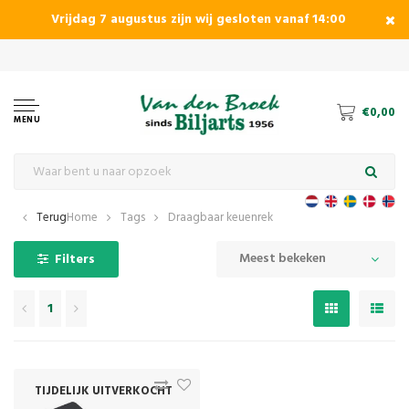
Vrijdag 7 augustus zijn wij gesloten vanaf 14:00
Dé specialist in pool, carambole
€0,00
MENU
Terug
Home
Tags
Draagbaar keuenrek
Meest bekeken
Filters
1
TIJDELIJK UITVERKOCHT