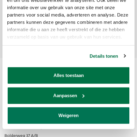
informatie over uw gebruik van onze site met onze
Ontvang de laatste updates, nieuws en aanbiedingen via email
partners voor social media, adverteren en analyse. Deze
partners kunnen deze gegevens combineren met andere
informatie die u aan ze heeft verstrekt of die ze hebben
Abonneer
verzameld op basis van uw gebruik van hun services.
Details tonen
Alles toestaan
Aanpassen
Van den Broek Biljarts staat voor kwaliteit, vakmanschap en service.
Weigeren
Van den Broek Biljarts
Bolderweg 37 A/B