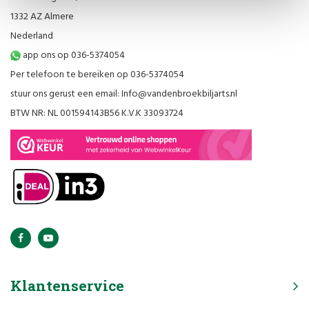
1332 AZ Almere
Nederland
app ons op 036-5374054
Per telefoon te bereiken op 036-5374054
stuur ons gerust een email:
Info@vandenbroekbiljarts.nl
BTW NR: NL 001594143B56 K.V.K 33093724
Klantenservice