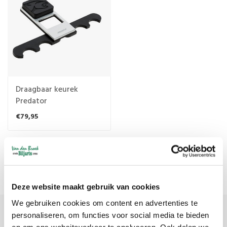
Draagbaar keurek
Predator
€79,95
Meest bekeken
1
Deze website maakt gebruik van cookies
We gebruiken cookies om content en advertenties te
personaliseren, om functies voor social media te bieden
Meld je aan voor onze nieuwsbrief
en om ons websiteverkeer te analyseren. Ook delen we