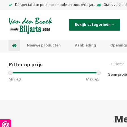
Dé specialist in pool, carambole en snookerbiljart
Gratis verzend
Bekijk categorieën
Nieuwe producten
Aanbieding
Openings
Filter op prijs
Home
Geen produ
Min: €
0
Max: €
5
Me