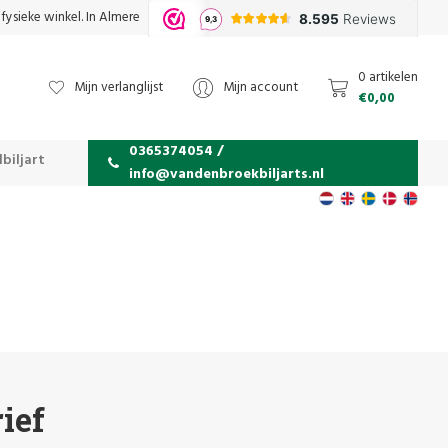
fysieke winkel. In Almere
0 artikelen
Mijn verlanglijst
Mijn account
€0,00
0365374054 /
biljart
info@vandenbroekbiljarts.nl
ief