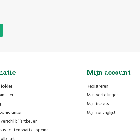
matie
Mijn account
 folder
Registreren
rmulier
Mijn bestellingen
j
Mijn tickets
n pomeransen
Mijn verlanglijst
verschil biljartkeuen
sus houten shaft/ topeind
olbiljart