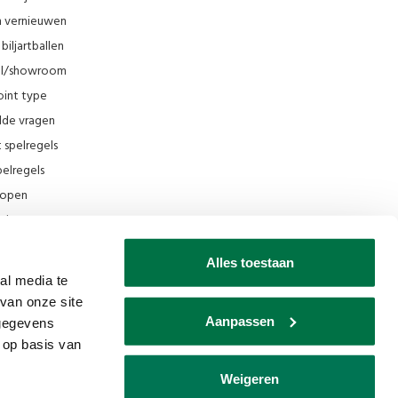
en vernieuwen
biljartballen
el/showroom
oint type
lde vragen
t spelregels
elregels
rkopen
el
ing
Alles toestaan
ilmpjes Van den Broek Biljarts
al media te
van onze site
seum
Aanpassen
 gegevens
ks
 op basis van
Weigeren