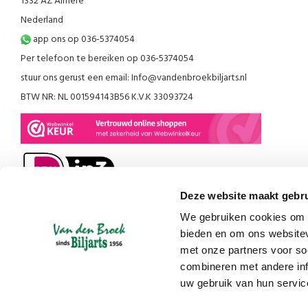
1332 AZ Almere
Nederland
app ons op 036-5374054
Per telefoon te bereiken op 036-5374054
stuur ons gerust een email:
Info@vandenbroekbiljarts.nl
BTW NR: NL 001594143B56 K.V.K 33093724
Deze website maakt gebru
We gebruiken cookies om c
bieden en om ons websitev
met onze partners voor so
combineren met andere inf
uw gebruik van hun servic