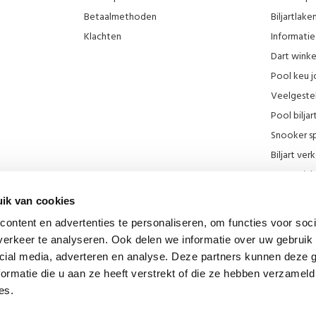
Betaalmethoden
Biljartlak
Klachten
Informatie 
Dart wink
Pool keu j
Veelgeste
Pool biljar
Snooker sp
Biljart ve
Onze wink
KNBB kort
ik van cookies
Promotie F
ontent en advertenties te personaliseren, om functies voor soci
Blog
erkeer te analyseren. Ook delen we informatie over uw gebruik 
Biljart mu
cial media, adverteren en analyse. Deze partners kunnen deze
Diverse lin
ormatie die u aan ze heeft verstrekt of die ze hebben verzameld
es.