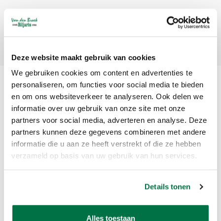
Abonneer
Deze website maakt gebruik van cookies
We gebruiken cookies om content en advertenties te
personaliseren, om functies voor social media te bieden
en om ons websiteverkeer te analyseren. Ook delen we
informatie over uw gebruik van onze site met onze
partners voor social media, adverteren en analyse. Deze
partners kunnen deze gegevens combineren met andere
informatie die u aan ze heeft verstrekt of die ze hebben
Van den Broek Biljarts staat voor kwaliteit, vakmanschap en service.
verzameld op basis van uw gebruik van hun services.
Van den Broek Biljarts
Details tonen
Bolderweg 37 A/B
1332 AZ Almere
Nederland
Alles toestaan