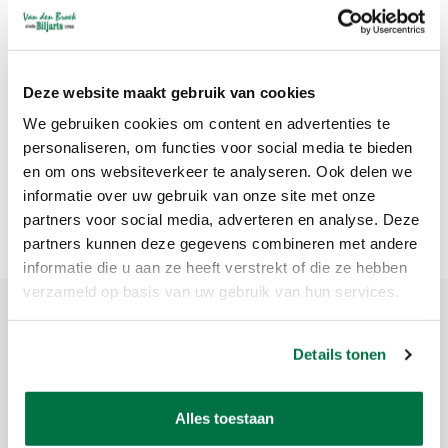
Predator krijt Crest
blauw 144 box
Predator krijt Crest
blauw 12 stuks los in
Deze website maakt gebruik van cookies
zakje
Vanaf 5,17
Vanaf 53,96
We gebruiken cookies om content en advertenties te
personaliseren, om functies voor social media te bieden
en om ons websiteverkeer te analyseren. Ook delen we
informatie over uw gebruik van onze site met onze
Meest bekeken
1
partners voor social media, adverteren en analyse. Deze
partners kunnen deze gegevens combineren met andere
informatie die u aan ze heeft verstrekt of die ze hebben
verzameld op basis van uw gebruik van hun services.
Meld je aan voor onze nieuwsbrief
Details tonen
Ontvang de laatste updates, nieuws en aanbiedingen via email
Alles toestaan