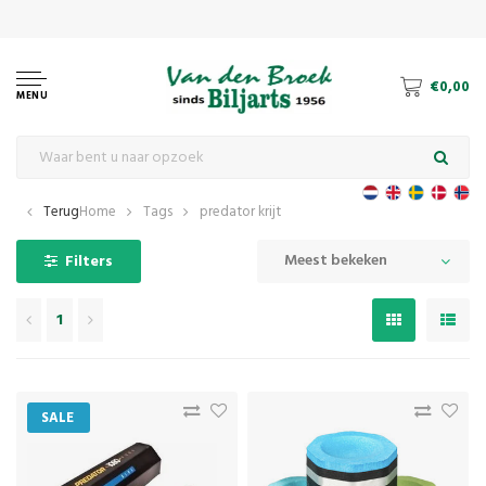
€0,00
MENU
Terug
Home
Tags
predator krijt
Meest bekeken
Filters
1
SALE