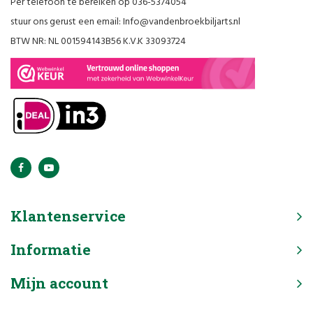
Per telefoon te bereiken op 036-5374054
stuur ons gerust een email:
Info@vandenbroekbiljarts.nl
BTW NR: NL 001594143B56 K.V.K 33093724
Klantenservice
Informatie
Mijn account