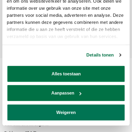
Meld je aan voor onze nieuwsbrief
en om ons websiteverkeer te analyseren. Ook delen we
informatie over uw gebruik van onze site met onze
Ontvang de laatste updates, nieuws en aanbiedingen via email
partners voor social media, adverteren en analyse. Deze
partners kunnen deze gegevens combineren met andere
informatie die u aan ze heeft verstrekt of die ze hebben
verzameld op basis van uw gebruik van hun services.
Abonneer
Details tonen
Alles toestaan
Aanpassen
Van den Broek Biljarts staat voor kwaliteit, vakmanschap en service.
Weigeren
Van den Broek Biljarts