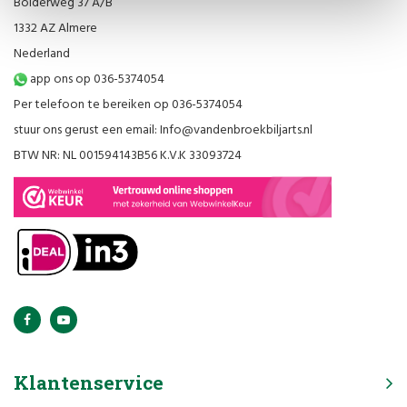
Bolderweg 37 A/B
1332 AZ Almere
Nederland
app ons op 036-5374054
Per telefoon te bereiken op 036-5374054
stuur ons gerust een email:
Info@vandenbroekbiljarts.nl
BTW NR: NL 001594143B56 K.V.K 33093724
Klantenservice