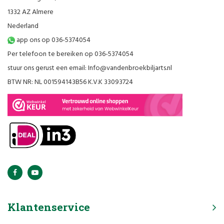
1332 AZ Almere
Nederland
app ons op 036-5374054
Per telefoon te bereiken op 036-5374054
stuur ons gerust een email:
Info@vandenbroekbiljarts.nl
BTW NR: NL 001594143B56 K.V.K 33093724
Klantenservice