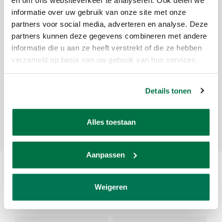
Beschikbaarheid:
Op voorraad
informatie over uw gebruik van onze site met onze
Levertijd:
1 tot 5 werkdagen
partners voor social media, adverteren en analyse. Deze
partners kunnen deze gegevens combineren met andere
Renzline Vaula Shadow (fiber) 5 BIRILLI - 12,2 mm
informatie die u aan ze heeft verstrekt of die ze hebben
Maat: 12,2 mm
verzameld op basis van uw gebruik van hun services.
Reviews
Details tonen
Je beoordeling toevoegen
Alles toestaan
Aanpassen
Gerelateerde producten
Weigeren
Recent bekeken