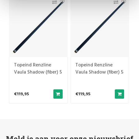
Topeind Renzline
Topeind Renzline
5
Vaula Shadow (fiber) 5
Vaula Shadow (fiber) 5
BIRILLI - 12,2 mm
BIRILLI - 12,2 mm
€119,95
€119,95
Meld je aan voor onze nieuwsbrief