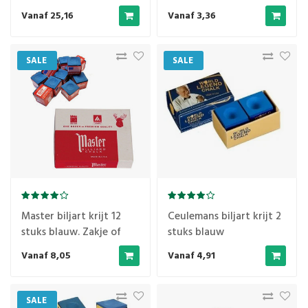
Vanaf 25,16
Vanaf 3,36
SALE
SALE
Master biljart krijt 12
Ceulemans biljart krijt 2
stuks blauw. Zakje of
stuks blauw
doosje.
Vanaf 8,05
Vanaf 4,91
SALE