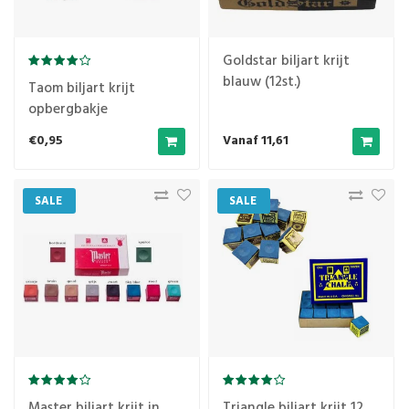
Goldstar biljart krijt
blauw (12st.)
Taom biljart krijt
opbergbakje
€0,95
Vanaf 11,61
SALE
SALE
Master biljart krijt in
Triangle biljart krijt 12