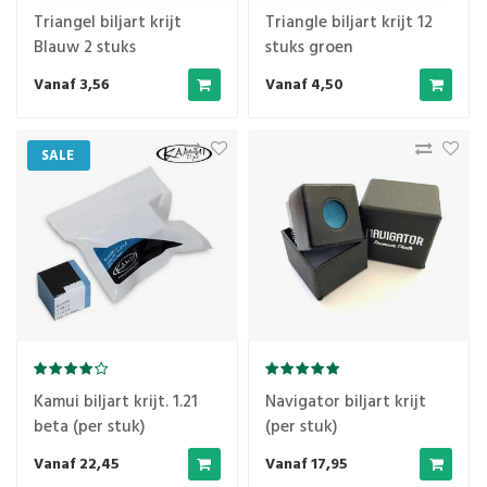
Triangel biljart krijt
Triangle biljart krijt 12
Blauw 2 stuks
stuks groen
Vanaf 3,56
Vanaf 4,50
SALE
Kamui biljart krijt. 1.21
Navigator biljart krijt
beta (per stuk)
(per stuk)
Vanaf 22,45
Vanaf 17,95