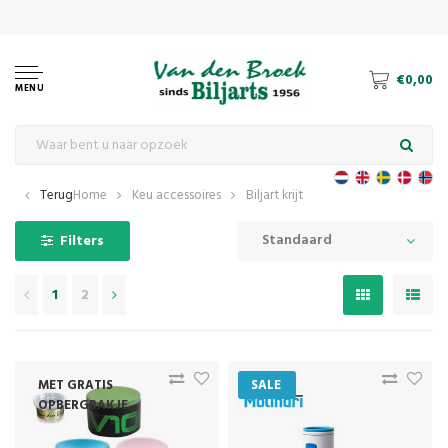
€0,00
MENU
Terug
Home
Keu accessoires
Biljart krijt
Standaard
Filters
1
2
MET GRATIS
SALE
OPBERGBAKJE.