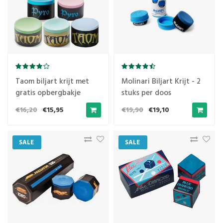
Taom biljart krijt met
Molinari Biljart Krijt - 2
gratis opbergbakje
stuks per doos
€16,20
€15,95
€19,90
€19,10
SALE
SALE