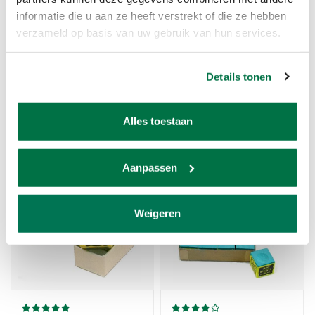
informatie die u aan ze heeft verstrekt of die ze hebben
verzameld op basis van uw gebruik van hun services.
Details tonen
Predator krijt Crest
Buffalo biljart krijt
blauw 12 stuks los in
blauw (12 stuks)
zakje
Alles toestaan
Vanaf 5,17
Vanaf 8,91
Aanpassen
SALE
SALE
Weigeren