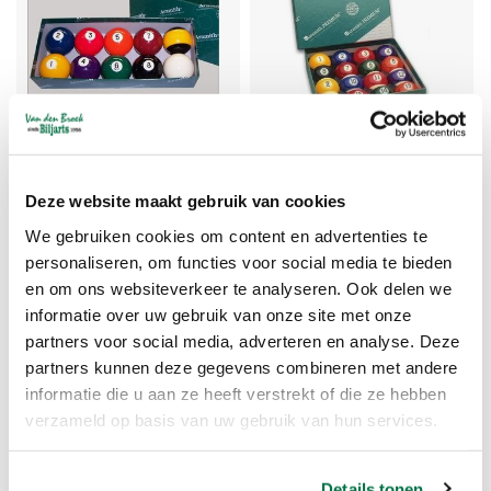
Nineball set 57,2 mm
Aramith Premium maat
Deze website maakt gebruik van cookies
57,2 mm
We gebruiken cookies om content en advertenties te
personaliseren, om functies voor social media te bieden
Vanaf 68,17
Vanaf 128,66
en om ons websiteverkeer te analyseren. Ook delen we
informatie over uw gebruik van onze site met onze
partners voor social media, adverteren en analyse. Deze
partners kunnen deze gegevens combineren met andere
informatie die u aan ze heeft verstrekt of die ze hebben
verzameld op basis van uw gebruik van hun services.
Details tonen