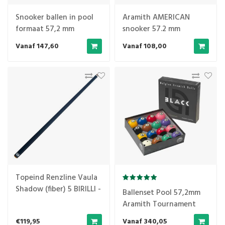
Snooker ballen in pool
Aramith AMERICAN
formaat 57,2 mm
snooker 57.2 mm
Vanaf 147,60
Vanaf 108,00
Topeind Renzline Vaula
Shadow (fiber) 5 BIRILLI -
Ballenset Pool 57,2mm
12,2 mm
Aramith Tournament
Black Duramith
€119,95
Vanaf 340,05