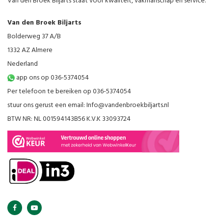
Van den Broek Biljarts staat voor kwaliteit, vakmanschap en service.
Van den Broek Biljarts
Bolderweg 37 A/B
1332 AZ Almere
Nederland
app ons op 036-5374054
Per telefoon te bereiken op 036-5374054
stuur ons gerust een email:
Info@vandenbroekbiljarts.nl
BTW NR: NL 001594143B56 K.V.K 33093724