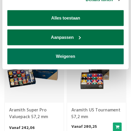
pool ballen Aramith
Witte bal standaard
Alles toestaan
Stone Collection 57,2
Aramith maat 57,2 mm
mm
Vanaf 179,10
€10,00
Aanpassen
TIJDELIJK UITVERKOCHT
Weigeren
Aramith Super Pro
Aramith US Tournament
Valuepack 57,2 mm
57,2 mm
Vanaf 280,25
Vanaf 242,06