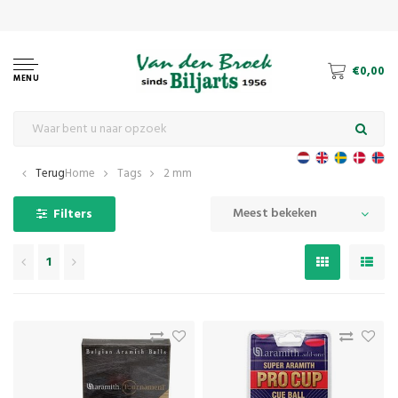
€0,00
MENU
Terug
Home
Tags
2 mm
Meest bekeken
Filters
1