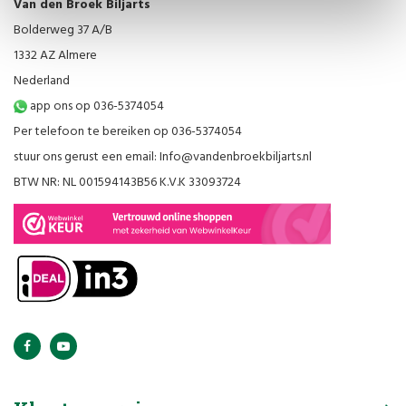
Van den Broek Biljarts
Bolderweg 37 A/B
1332 AZ Almere
Nederland
app ons op 036-5374054
Per telefoon te bereiken op 036-5374054
stuur ons gerust een email:
Info@vandenbroekbiljarts.nl
BTW NR: NL 001594143B56 K.V.K 33093724