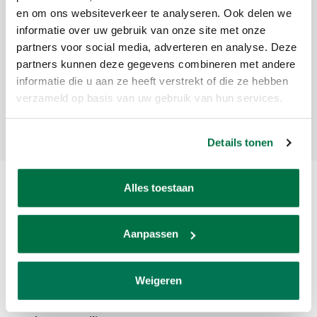
en om ons websiteverkeer te analyseren. Ook delen we
Meld je aan voor onze nieuwsbrief
informatie over uw gebruik van onze site met onze
partners voor social media, adverteren en analyse. Deze
Ontvang de laatste updates, nieuws en aanbiedingen via email
partners kunnen deze gegevens combineren met andere
informatie die u aan ze heeft verstrekt of die ze hebben
verzameld op basis van uw gebruik van hun services.
Abonneer
Details tonen
Alles toestaan
Aanpassen
Weigeren
Van den Broek Biljarts staat voor kwaliteit, vakmanschap en service.