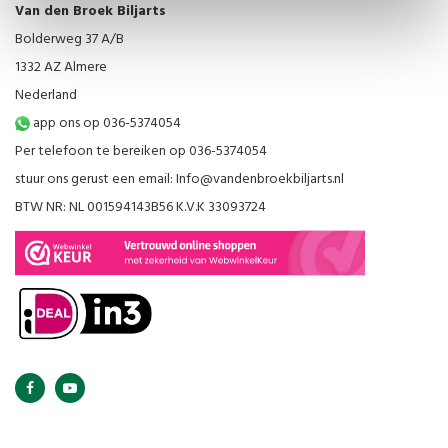
Van den Broek Biljarts
Bolderweg 37 A/B
1332 AZ Almere
Nederland
app ons op 036-5374054
Per telefoon te bereiken op 036-5374054
stuur ons gerust een email:
Info@vandenbroekbiljarts.nl
BTW NR: NL 001594143B56 K.V.K 33093724