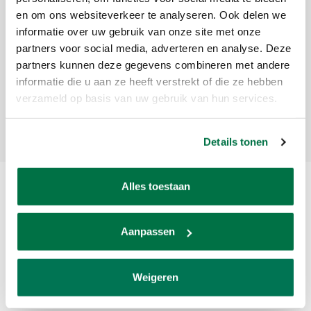
en om ons websiteverkeer te analyseren. Ook delen we
Sign up for our newsletter
informatie over uw gebruik van onze site met onze
partners voor social media, adverteren en analyse. Deze
Get the latest updates, news and product offers via email
partners kunnen deze gegevens combineren met andere
informatie die u aan ze heeft verstrekt of die ze hebben
verzameld op basis van uw gebruik van hun services.
Subscribe
Details tonen
Alles toestaan
Aanpassen
Weigeren
Van den Broek Biljarts staat voor kwaliteit, vakmanschap en service.