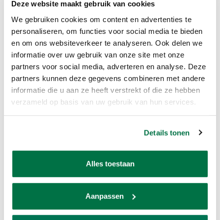
articles.
Deze website maakt gebruik van cookies
We gebruiken cookies om content en advertenties te
We have compiled this carefully.
personaliseren, om functies voor social media te bieden
So for:
en om ons websiteverkeer te analyseren. Ook delen we
informatie over uw gebruik van onze site met onze
Dart arrows in various types, sizes and weights
partners voor social media, adverteren en analyse. Deze
Flights
partners kunnen deze gegevens combineren met andere
Shafts
informatie die u aan ze heeft verstrekt of die ze hebben
verzameld op basis van uw gebruik van hun services.
Dartboards
intestinal gut
Dart cabinets
Details tonen
ed
Alles toestaan
You can contact Van den
Broek for your dart articles.
Aanpassen
Here you can also try out all items on the specially designed dart