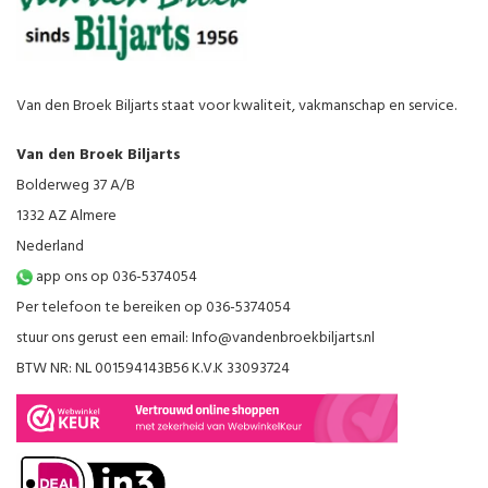
Van den Broek Biljarts staat voor kwaliteit, vakmanschap en service.
Van den Broek Biljarts
Bolderweg 37 A/B
1332 AZ Almere
Nederland
app ons op 036-5374054
Per telefoon te bereiken op 036-5374054
stuur ons gerust een email:
Info@vandenbroekbiljarts.nl
BTW NR: NL 001594143B56 K.V.K 33093724