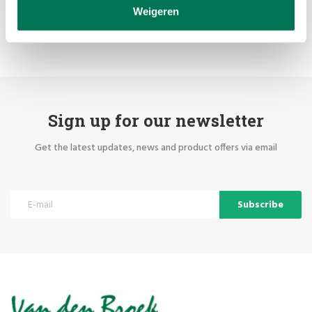
track. So come along: Bolderweg 37 A / B 1332 AZ Almere-buiten Tel.
Weigeren
no .: 036-5374054
Sign up for our newsletter
Get the latest updates, news and product offers via email
Subscribe