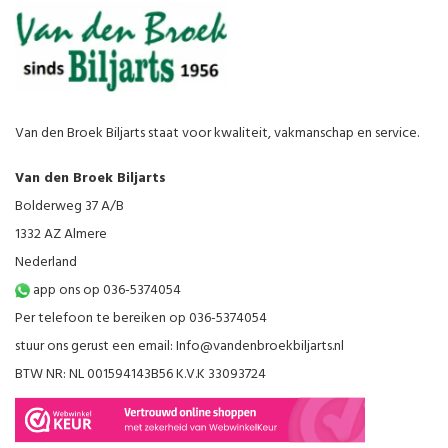
Van den Broek Biljarts staat voor kwaliteit, vakmanschap en service.
Van den Broek Biljarts
Bolderweg 37 A/B
1332 AZ Almere
Nederland
app ons op 036-5374054
Per telefoon te bereiken op 036-5374054
stuur ons gerust een email:
Info@vandenbroekbiljarts.nl
BTW NR: NL 001594143B56 K.V.K 33093724