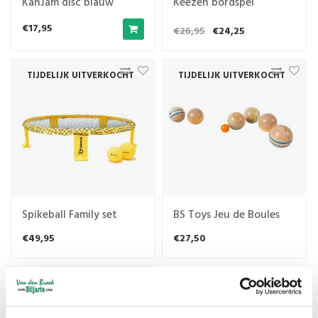
KanJam disc blauw
Keezen bordspel
€17,95
€26,95
€24,25
TIJDELIJK UITVERKOCHT
TIJDELIJK UITVERKOCHT
Spikeball Family set
BS Toys Jeu de Boules
€49,95
€27,50
TIJDELIJK UITVERKOCHT