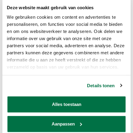
Deze website maakt gebruik van cookies
We gebruiken cookies om content en advertenties te
personaliseren, om functies voor social media te bieden
en om ons websiteverkeer te analyseren. Ook delen we
informatie over uw gebruik van onze site met onze
partners voor social media, adverteren en analyse. Deze
Keezen cassette 30cm
partners kunnen deze gegevens combineren met andere
informatie die u aan ze heeft verstrekt of die ze hebben
€14,95
verzameld op basis van uw gebruik van hun services.
Details tonen
Standaard
1
Alles toestaan
Overige familie spellen
Bij Van den Broek Biljarts zijn we niet alleen gespecialiseerd in biljarts,
Aanpassen
we hebben ook een breed scala aan overige familie spellen in ons