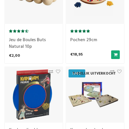
Jeu de Boules Buts
Pochen 29cm
Natural 10p
€18,95
€2,00
SALE
TIJDELIJK UITVERKOCHT