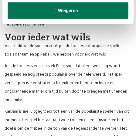
assortiment. Of je nu op zoek bent naar een spel voor een gezellige
Weigeren
avond met het gezin of voor een feestje met vrienden, wij hebben
het spel dat bij je past.
Voor ieder wat wils
Van traditionele spellen zoals jeu de boules tot populaire spellen
zoals KanJam en Spikeball, we hebben voor elk wat wils.
Jeu de boules is een klassiek Frans spel dat al eeuwenlang wordt
gespeeld en nog steeds populair is over de hele wereld. Het spel
vereist precisie en strategisch denken, en biedt een leuke en
ontspannende manier om tijd buiten door te brengen met vrienden
en familie.
KanJam is snel uitgegroeid tot een van de populairste spellen van dit
moment. Het spel bestaat uit twee tonnen en een frisbee, en het
doel is om de frisbee in de ton van de tegenstander te werpen. Het