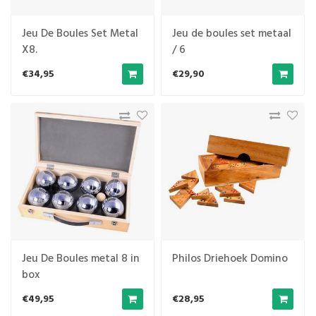
Jeu De Boules Set Metal
Jeu de boules set metaal
X8.
/ 6
€34,95
€29,90
Jeu De Boules metal 8 in
Philos Driehoek Domino
box
€49,95
€28,95