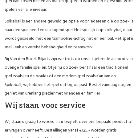
spel kan zowel binnen als buiten gespeeld worden en is geschikt voor
spelers van alle niveaus.
Spikeball is een andere geweldige optie voor iedereen die op zoek is
naar een spannend en uitdagend spel. Het spel lijkt op volleybal, maar
wordt gespeeld met een trampoline-achtig net en een bal. Het spel is
snel, leuk en vereist behendigheid en teamwork.
Bij Van den Broek Biljarts zijn we trots op ons uitgebreide aanbod van
overige familie spellen. Of je nu op zoek bent naar een traditioneel
spel zoals jeu de boules of een modern spel zoals KanJam en
Spikeball, wij hebben het spel dat bij jou past. Bestel vandaag nog en
geniet van urenlang plezier met vrienden en familie!
Wij staan voor service
Wij staan u graag te woord als u twijfelt over een bepaald product of
er vragen over heeft. Bestellingen vanaf €125,- worden gratis