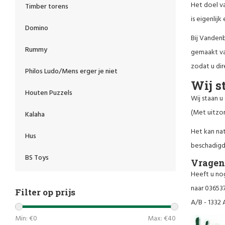
Het doel va
Timber torens
is eigenlij
Domino
Bij Vandenb
Rummy
gemaakt va
zodat u dir
Philos Ludo/Mens erger je niet
Wij s
Houten Puzzels
Wij staan u
(Met uitzon
Kalaha
Het kan na
Hus
beschadigd 
BS Toys
Vragen 
Heeft u nog
naar 03653
Filter op prijs
A/B - 1332 
Min: €
0
Max: €
40