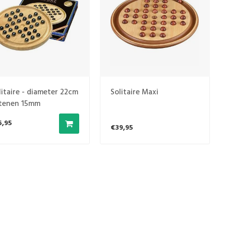
litaire - diameter 22cm
Solitaire Maxi
stenen 15mm
6,95
€39,95