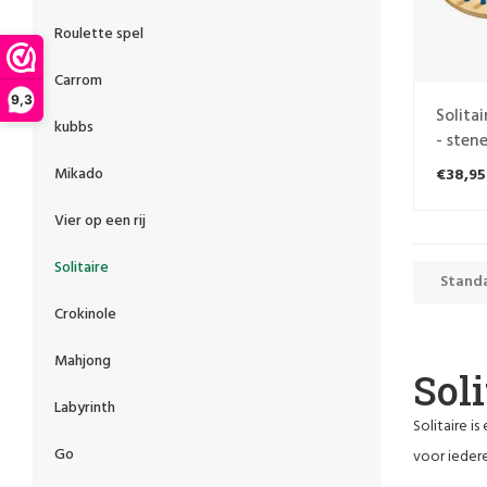
Roulette spel
Carrom
9,3
Solita
kubbs
- sten
Mikado
€38,95
Vier op een rij
Solitaire
Stand
Crokinole
Mahjong
Soli
Labyrinth
Solitaire i
Go
voor iedere