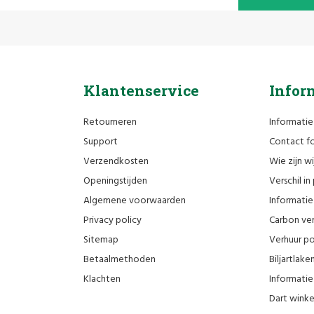
Klantenservice
Infor
Retourneren
Informatie
Support
Contact fo
Verzendkosten
Wie zijn wi
Openingstijden
Verschil i
Algemene voorwaarden
Informatie 
Privacy policy
Carbon ver
Sitemap
Verhuur po
Betaalmethoden
Biljartlak
Klachten
Informatie 
Dart wink