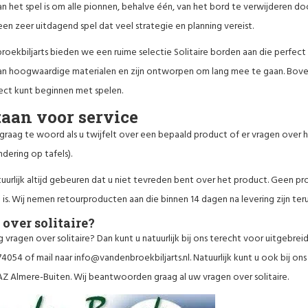
n het spel is om alle pionnen, behalve één, van het bord te verwijderen door
k een zeer uitdagend spel dat veel strategie en planning vereist.
roekbiljarts bieden we een ruime selectie Solitaire borden aan die perfect 
n hoogwaardige materialen en zijn ontworpen om lang mee te gaan. Boven
ect kunt beginnen met spelen.
taan voor service
 graag te woord als u twijfelt over een bepaald product of er vragen over h
dering op tafels).
tuurlijk altijd gebeuren dat u niet tevreden bent over het product. Geen 
is. Wij nemen retourproducten aan die binnen 14 dagen na levering zijn te
over solitaire?
 vragen over solitaire? Dan kunt u natuurlijk bij ons terecht voor uitgebreid a
74054 of mail naar
info@vandenbroekbiljarts.nl
. Natuurlijk kunt u ook bij 
AZ Almere-Buiten. Wij beantwoorden graag al uw vragen over solitaire.