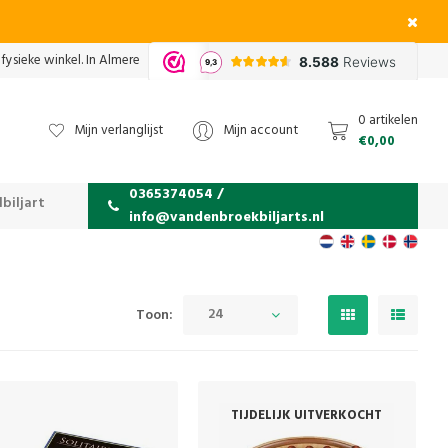
fysieke winkel. In Almere
0 artikelen
Mijn verlanglijst
Mijn account
€0,00
0365374054 /
biljart
info@vandenbroekbiljarts.nl
24
Toon:
TIJDELIJK UITVERKOCHT