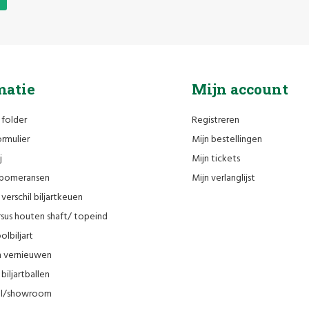
matie
Mijn account
 folder
Registreren
rmulier
Mijn bestellingen
j
Mijn tickets
n pomeransen
Mijn verlanglijst
verschil biljartkeuen
sus houten shaft/ topeind
olbiljart
en vernieuwen
biljartballen
el/showroom