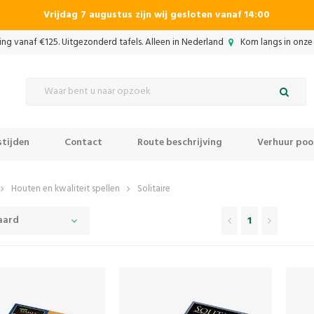
Vrijdag 7 augustus zijn wij gesloten vanaf 14:00
ing vanaf €125. Uitgezonderd tafels. Alleen in Nederland
Kom langs in onze 
tijden
Contact
Route beschrijving
Verhuur pool
Houten en kwaliteit spellen
Solitaire
aard
1