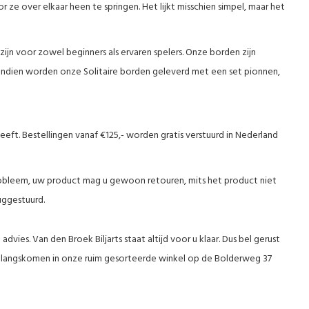
 ze over elkaar heen te springen. Het lijkt misschien simpel, maar het
zijn voor zowel beginners als ervaren spelers. Onze borden zijn
dien worden onze Solitaire borden geleverd met een set pionnen,
eeft. Bestellingen vanaf €125,- worden gratis verstuurd in Nederland
probleem, uw product mag u gewoon retouren, mits het product niet
ruggestuurd.
dvies. Van den Broek Biljarts staat altijd voor u klaar. Dus bel gerust
ons langskomen in onze ruim gesorteerde winkel op de Bolderweg 37