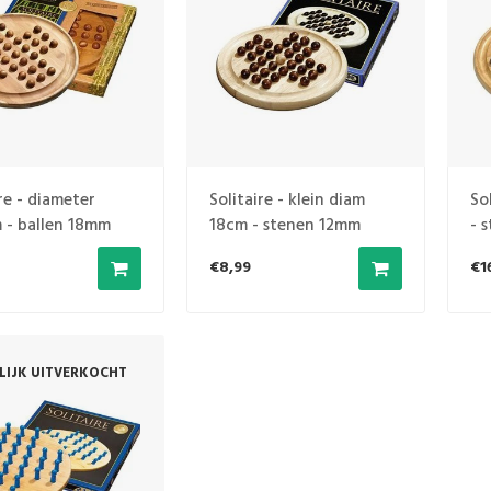
re - diameter
Solitaire - klein diam
So
 - ballen 18mm
18cm - stenen 12mm
- 
€8,99
€1
ELIJK UITVERKOCHT